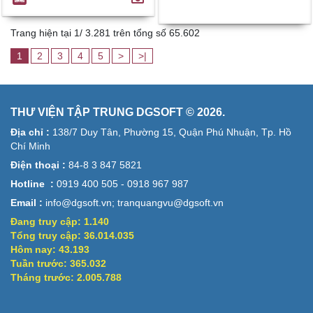
Trang hiện tại 1/ 3.281 trên tổng số 65.602
1
2
3
4
5
>
>|
THƯ VIỆN TẬP TRUNG DGSOFT © 2026.
Địa chỉ :
138/7 Duy Tân, Phường 15, Quận Phú Nhuận, Tp. Hồ
Chí Minh
Điện thoại :
84-8 3 847 5821
Hotline :
0919 400 505 - 0918 967 987
Email :
info@dgsoft.vn; tranquangvu@dgsoft.vn
Đang truy cập:
1.140
Tổng truy cập:
36.014.035
Hôm nay:
43.193
Tuần trước:
365.032
Tháng trước:
2.005.788