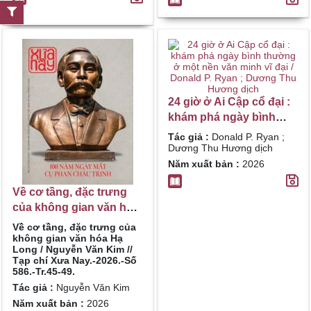
24 giờ ở Ai Cập cổ đại :
khám phá ngày bình
thường ở một nền văn
Tác giả :
Donald P. Ryan ;
minh vĩ đại / Donald P.
Dương Thu Hương dịch
Ryan ; Dương Thu
Năm xuất bản :
2026
Hương dịch
Về cơ tầng, đặc trưng
của không gian văn hóa
Hạ Long / Nguyễn Văn
Về cơ tầng, đặc trưng của
Kim
không gian văn hóa Hạ
Long / Nguyễn Văn Kim //
Tạp chí Xưa Nay.-2026.-Số
586.-Tr.45-49.
Tác giả :
Nguyễn Văn Kim
Năm xuất bản :
2026