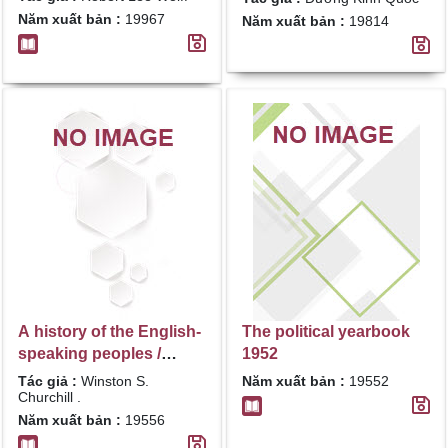
Năm xuất bản :
19967
Năm xuất bản :
19814
A history of the English-
The political yearbook
speaking peoples /
1952
Winston S. Churchill .
Tác giả :
Winston S.
Năm xuất bản :
19552
Vol. 2 , The new world
Churchill .
Năm xuất bản :
19556