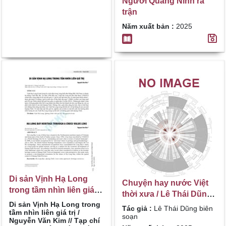
Người Quảng Ninh ra
trận
Năm xuất bản :
2025
Di sản Vịnh Hạ Long
Chuyện hay nước Việt
trong tầm nhìn liên giá trị
thời xưa / Lê Thái Dũng
/ Nguyễn Văn Kim
Di sản Vịnh Hạ Long trong
biên soạn
Tác giả :
Lê Thái Dũng biên
tầm nhìn liên giá trị /
soạn
Nguyễn Văn Kim // Tạp chí