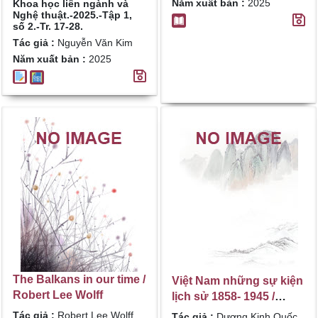
Năm xuất bản :
2025
Khoa học liên ngành và
Nghệ thuật.-2025.-Tập 1,
số 2.-Tr. 17-28.
Tác giả :
Nguyễn Văn Kim
Năm xuất bản :
2025
The Balkans in our time /
Việt Nam những sự kiện
Robert Lee Wolff
lịch sử 1858- 1945 /
Dương Kinh Quốc
Tác giả :
Robert Lee Wolff
Tác giả :
Dương Kinh Quốc