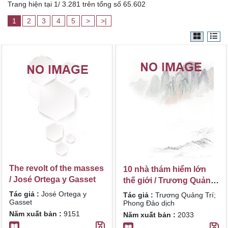
Trang hiện tại 1/ 3.281 trên tổng số 65.602
1
2
3
4
5
>
>|
The revolt of the masses
10 nhà thám hiểm lớn
/ José Ortega y Gasset
thế giới / Trương Quảng
Trí; Phong Đảo dịch
Tác giả :
José Ortega y
Tác giả :
Trương Quảng Trí;
Gasset
Phong Đảo dịch
Năm xuất bản :
9151
Năm xuất bản :
2033