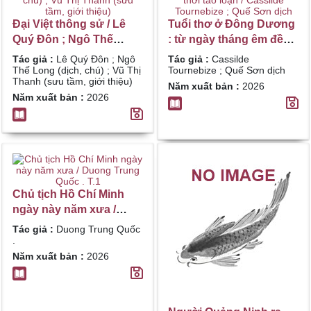
Đại Việt thông sử / Lê
Tuổi thơ ở Đông Dương
Quý Đôn ; Ngô Thế
: từ ngày tháng êm đềm
Long (dịch, chú) ; Vũ Thị
đến thời tao loạn /
Tác giả :
Lê Quý Đôn ; Ngô
Tác giả :
Cassilde
Thanh (sưu tầm, giới
Cassilde Tournebize ;
Thế Long (dịch, chú) ; Vũ Thị
Tournebize ; Quế Sơn dịch
Thanh (sưu tầm, giới thiệu)
thiệu)
Quế Sơn dịch
Năm xuất bản :
2026
Năm xuất bản :
2026
Chủ tịch Hồ Chí Minh
ngày này năm xưa /
Duong Trung Quốc . T.1
Tác giả :
Duong Trung Quốc
.
Năm xuất bản :
2026