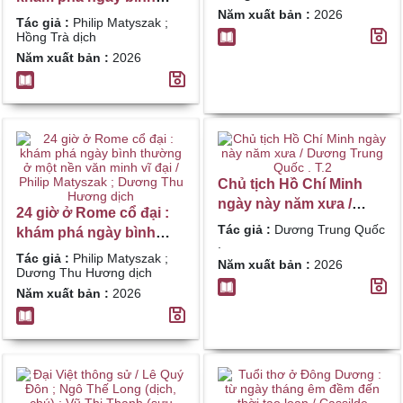
Năm xuất bản :
2026
thường ở một nền văn
Tác giả :
Philip Matyszak ;
minh vĩ đại / Philip
Hồng Trà dịch
Matyszak ; Hồng Trà
Năm xuất bản :
2026
dịch
Chủ tịch Hồ Chí Minh
ngày này năm xưa /
24 giờ ở Rome cổ đại :
Dương Trung Quốc . T.2
Tác giả :
Dương Trung Quốc
khám phá ngày bình
.
thường ở một nền văn
Tác giả :
Philip Matyszak ;
Năm xuất bản :
2026
minh vĩ đại / Philip
Dương Thu Hương dịch
Matyszak ; Dương Thu
Năm xuất bản :
2026
Hương dịch