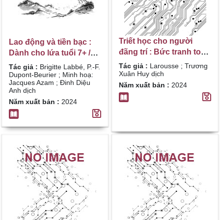
Triết học cho người
Lao động và tiền bạc :
đãng trí : Bức tranh toàn
Dành cho lứa tuổi 7+ /
cảnh về các triết gia tiêu
Brigitte Labbé, P.-F.
Tác giả :
Larousse ; Trương
Tác giả :
Brigitte Labbé, P.-F.
biểu từ thời cổ đại cho
Xuân Huy dịch
Dupont-Beurier ; Minh
Dupont-Beurier ; Minh hoạ:
Jacques Azam ; Đinh Diệu
tới ngày nay cùng 25
Năm xuất bản :
2024
hoạ: Jacques Azam ;
Anh dịch
khái niệm cốt yếu trong
Đinh Diệu Anh dịch
Năm xuất bản :
2024
triết học, với nhiều tranh
minh hoạ đặc sắc, hài
hước / Larousse ;
Trương Xuân Huy dịch