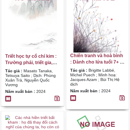
Chiến tranh và hoà bình
Triết học tự cổ chí kim :
: Dành cho lứa tuổi 7+ /
Trường phái, triết gia,
Brigitte Labbé, Michel
thuật ngữ cùng những
Tác giả :
Brigitte Labbé,
Tác giả :
Masato Tanaka,
Puech ; Minh hoạ:
Michel Puech ; Minh hoạ:
minh hoạ sống động /
Tetsuya Saito ; Dịch: Phùng
Jacques Azam ; Bùi Thị Hệ
Xuân Trà, Nguyễn Quốc
Jacques Azam ; Bùi Thị
Masato Tanaka, Tetsuya
dịch
Vương
Hệ dịch
Saito ; Dịch: Phùng
Năm xuất bản :
2024
Năm xuất bản :
2024
Xuân Trà, Nguyễn Quốc
Vương