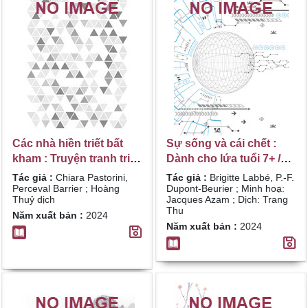
Các nhà hiền triết bất
Sự sống và cái chết :
kham : Truyện tranh triết
Dành cho lứa tuổi 7+ /
học cho trẻ em, và cả...
Brigitte Labbé, P.-F.
Tác giả :
Chiara Pastorini,
Tác giả :
Brigitte Labbé, P.-F.
cho người lớn : Họ đã
Dupont-Beurier ; Minh
Perceval Barrier ; Hoàng
Dupont-Beurier ; Minh hoạ:
Thuỷ dịch
Jacques Azam ; Dịch: Trang
thay đổi cách nghĩ của
hoạ: Jacques Azam ;
Thu
Năm xuất bản :
2024
chúng ta. Họ còn có
Dịch: Trang Thu
Năm xuất bản :
2024
nhiều điều để nói với
chúng ta / Chiara
Pastorini, Perceval
Barrier ; Hoàng Thuỷ
dịch