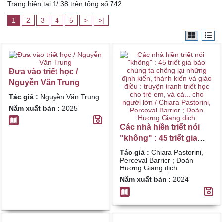
Trang hiện tại 1/ 38 trên tổng số 742
1
2
3
4
5
>
>|
Đưa vào triết học /
Nguyễn Văn Trung
Tác giả :
Nguyễn Văn Trung
Năm xuất bản :
2025
Các nhà hiền triết nói
"không" : 45 triết gia
bảo chúng ta chống lại
Tác giả :
Chiara Pastorini,
những định kiến, thành
Perceval Barrier ; Đoàn
Hương Giang dịch
kiến và giáo điều :
Năm xuất bản :
2024
truyện tranh triết học
cho trẻ em, và cả... cho
người lớn / Chiara
Pastorini, Perceval