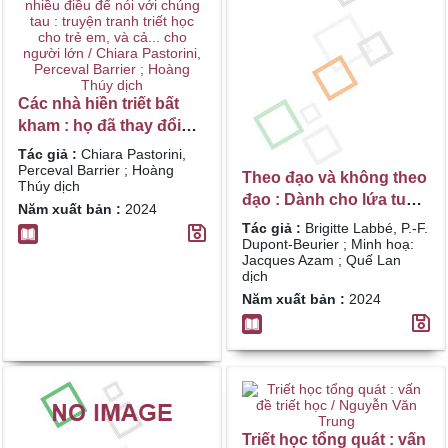
Các nhà hiền triết bất
kham : họ đã thay đổi
cách nghĩ của chúng ta,
Tác giả :
Chiara Pastorini,
họ còn có nhiều điều để
Perceval Barrier ; Hoàng
Theo đạo và không theo
Thúy dịch
nói với chúng tau :
đạo : Dành cho lứa tuổi
Năm xuất bản :
2024
truyện tranh triết học
7+ / Brigitte Labbé, P.-F.
Tác giả :
Brigitte Labbé, P.-F.
cho trẻ em, và cả... cho
Dupont-Beurier ; Minh
Dupont-Beurier ; Minh hoạ:
người lớn / Chiara
Jacques Azam ; Quế Lan
hoạ: Jacques Azam ;
dịch
Pastorini, Perceval
Quế Lan dịch
Năm xuất bản :
2024
Barrier ; Hoàng Thúy
dịch
Triết học tổng quát : vấn