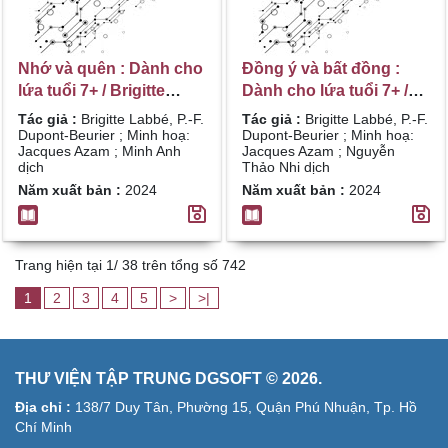
Nhớ và quên : Dành cho
Đồng ý và bất đồng :
lứa tuổi 7+ / Brigitte
Dành cho lứa tuổi 7+ /
Labbé, P.-F. Dupont-
Brigitte Labbé, P.-F.
Tác giả :
Brigitte Labbé, P.-F.
Tác giả :
Brigitte Labbé, P.-F.
Beurier ; Minh hoạ:
Dupont-Beurier ; Minh
Dupont-Beurier ; Minh hoạ:
Dupont-Beurier ; Minh hoạ:
Jacques Azam ; Minh Anh
Jacques Azam ; Nguyễn
Jacques Azam ; Minh
hoạ: Jacques Azam ;
dịch
Thảo Nhi dịch
Anh dịch
Nguyễn Thảo Nhi dịch
Năm xuất bản :
2024
Năm xuất bản :
2024
Trang hiện tại 1/ 38 trên tổng số 742
1
2
3
4
5
>
>|
THƯ VIỆN TẬP TRUNG DGSOFT © 2026.
Địa chỉ :
138/7 Duy Tân, Phường 15, Quận Phú Nhuận, Tp. Hồ
Chí Minh