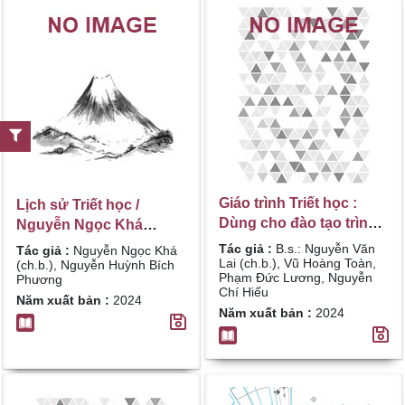
Barrier ; Đoàn Hương
Giang dịch
Giáo trình Triết học :
Lịch sử Triết học /
Dùng cho đào tạo trình
Nguyễn Ngọc Khá
độ Thạc sĩ Cảnh sát
(ch.b.), Nguyễn Huỳnh
Tác giả :
B.s.: Nguyễn Văn
Tác giả :
Nguyễn Ngọc Khá
nhân dân, các chuyên
Lai (ch.b.), Vũ Hoàng Toàn,
Bích Phương
(ch.b.), Nguyễn Huỳnh Bích
Phạm Đức Lương, Nguyễn
Phương
ngành / B.s.: Nguyễn
Chí Hiếu
Năm xuất bản :
2024
Văn Lai (ch.b.), Vũ
Năm xuất bản :
2024
Hoàng Toàn, Phạm Đức
Lương, Nguyễn Chí
Hiếu