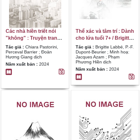
Các nhà hiền triết nói
Thể xác và tâm trí : Dành
"không" : Truyện tranh
cho lứa tuổi 7+ / Brigitte
triết học cho trẻ em, và
Labbé, P.-F. Dupont-
Tác giả :
Chiara Pastorini,
Tác giả :
Brigitte Labbé, P.-F.
cả... cho người lớn : 45
Beurier ; Minh hoạ:
Perceval Barrier ; Đoàn
Dupont-Beurier ; Minh hoạ:
Hương Giang dịch
Jacques Azam ; Phạm
triết gia bảo chúng ta
Jacques Azam ; Phạm
Phương Hiền dịch
Năm xuất bản :
2024
chống lại những định
Phương Hiền dịch
Năm xuất bản :
2024
kiến, thành kiến và giáo
điều / Chiara Pastorini,
Perceval Barrier ; Đoàn
Hương Giang dịch