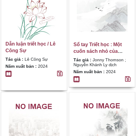
Dẫn luận triết học / Lê
Sổ tay Triết học : Một
Công Sự
cuốn sách nhỏ của
những ý tưởng to /
Tác giả :
Lê Công Sự
Tác giả :
Jonny Thomson ;
Jonny Thomson ;
Nguyễn Khánh Ly dịch
Năm xuất bản :
2024
Nguyễn Khánh Ly dịch
Năm xuất bản :
2024