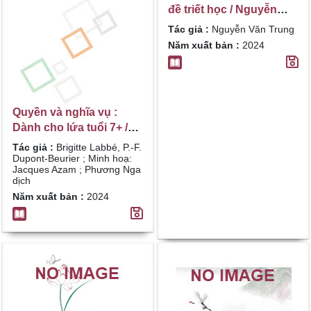
đề triết học / Nguyễn
Văn Trung
Tác giả :
Nguyễn Văn Trung
Năm xuất bản :
2024
Quyền và nghĩa vụ :
Dành cho lứa tuổi 7+ /
Brigitte Labbé, P.-F.
Tác giả :
Brigitte Labbé, P.-F.
Dupont-Beurier ; Minh
Dupont-Beurier ; Minh hoạ:
Jacques Azam ; Phương Nga
hoạ: Jacques Azam ;
dịch
Phương Nga dịch
Năm xuất bản :
2024