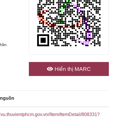
thần.
Hiển thị MARC
 nguồn
ucvu.thuvientphcm.gov.vn//Item/ItemDetail/808331?