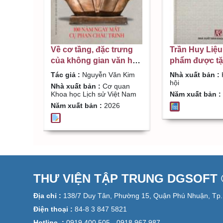
Về cơ tầng, đặc trưng
Trần Huy Liệu
của không gian văn hóa
phẩm được tặ
Hạ Long / Nguyễn Văn
thưởng Hồ Ch
Tác giả :
Nguyễn Văn Kim
Nhà xuất bản :
Kim
hội
Nhà xuất bản :
Cơ quan
Khoa học Lịch sử Việt Nam
Năm xuất bản :
Năm xuất bản :
2026
THƯ VIỆN TẬP TRUNG DGSOFT ©
Địa chỉ :
138/7 Duy Tân, Phường 15, Quận Phú Nhuận, Tp.
Điện thoại :
84-8 3 847 5821
Hotline :
0919 400 505 - 0918 967 987