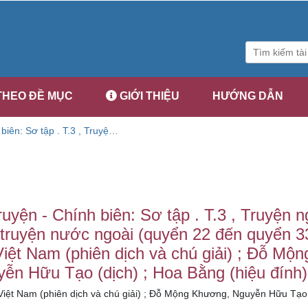
THEO ĐỀ MỤC
GIỚI THIỆU
HƯỚNG DẪN
biên: Sơ tập . T.3 , Truyện
 nước ngoài (quyển 22 đến
ệt Nam (phiên dịch và chú
guyễn Hữu Tạo (dịch) ; Hoa
ruyện - Chính biên: Sơ tập . T.3 , Truyện 
truyện nước ngoài (quyển 22 đến quyển 33
iệt Nam (phiên dịch và chú giải) ; Đỗ Mộn
ễn Hữu Tạo (dịch) ; Hoa Bằng (hiệu đính)
iệt Nam (phiên dịch và chú giải) ; Đỗ Mộng Khương, Nguyễn Hữu Tạo (