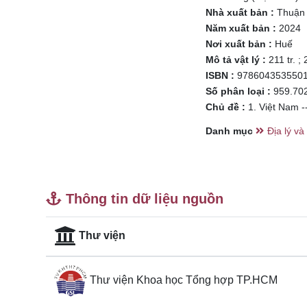
Nhà xuất bản :
Thuận
Năm xuất bản :
2024
Nơi xuất bản :
Huế
Mô tả vật lý :
211 tr. ;
ISBN :
978604353550
Số phân loại :
959.70
Chủ đề :
1. Việt Nam -
Danh mục
Địa lý và 
Thông tin dữ liệu nguồn
Thư viện
Thư viện Khoa học Tổng hợp TP.HCM