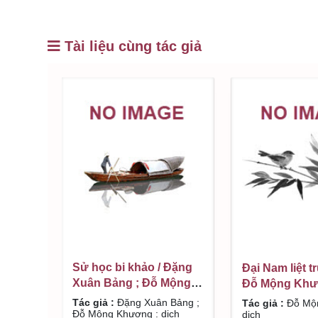
Tài liệu cùng tác giả
Sử học bi khảo / Đặng
Đại Nam liệt tr
Xuân Bảng ; Đỗ Mộng
Đỗ Mộng Khư
Khương : dịch
Tác giả :
Đặng Xuân Bảng ;
Tác giả :
Đỗ Mộ
Đỗ Mộng Khương : dịch
dịch