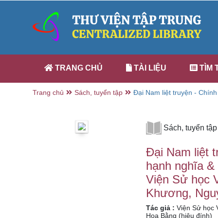
TRANG CHỦ
TÀI LIỆU
TÌM 
Trang chủ
Sách, tuyển tập
Đại Nam liệt truyện - Chính 
người hạnh nghĩa & truyện
quyển 33) / Viện Sử học Vi
giải) ; Đỗ Mộng Khương, N
Bằng (hiệu đính)
Sách, tuyển tập
Đại Nam liệt t
hạnh nghĩa & 
Viện Sử học V
Khương, Nguy
Tác giả :
Viện Sử học V
Hoa Bằng (hiệu đính)