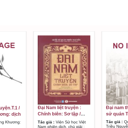
Đại nam t
Đại Nam liệt truyện :
uyện.T.1 /
sử quán T
Chính biên: Sơ tập /
ơng: dịch
Tập 2
Viện Sử học Việt Nam
Tác giả :
Qu
Tác giả :
Viện Sử học Việt
ng Khương:
phiên dịch, chú giải ; Đỗ
Triều Nguyễ
Nam phiên dịch, chú giải ;