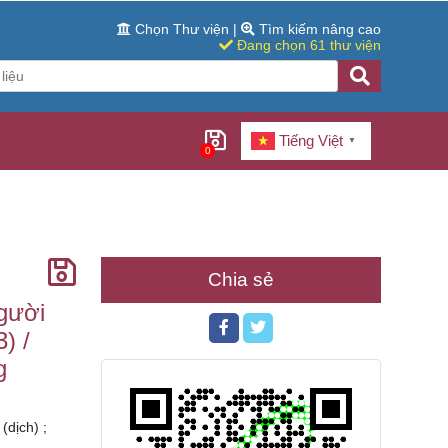
Chọn Thư viện
|
Tìm kiếm nâng cao
Đang chọn 61 thư viện
Tiếng Việt
▼
0
Chia sẻ
người
) /
g
dịch) ;