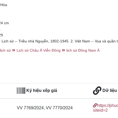
 Hóa
 24 cm
1
29
- Lịch sử -- Triều nhà Nguyễn, 1802-1945. 2. Việt Nam -- Vua và quần 
lịch sử
Lịch sử Châu Á Viễn Đông
lịch sử Đông Nam Á
Ký hiệu xếp giá
Dữ liệu
https://ph
VV 7769/2024, VV 7770/2024
siteid=2