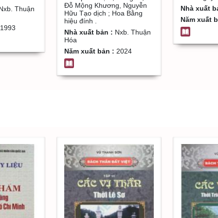
Đỗ Mộng Khương, Nguyễn
Mộng Khương, Nguyễn
Nhà xuất b
Nxb. Thuận
Hữu Tạo dịch ; Hoa Bằng
Hữu Tạo dịch ; Hoa
Năm xuất b
hiệu đính .
1993
Bằng hiệu đính . T.2 ,
Nhà xuất bản :
Nxb. Thuận
Hóa
Truyện các quan :
Quyển 4 đến quyển 21
Năm xuất bản :
2024