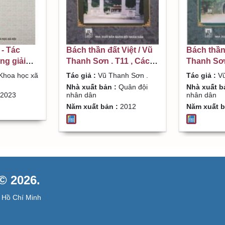
 - Tác
Bách thần đất Việt / Vũ
Bách thần 
ng giải
Thanh Sơn . T11 , Các vị
Thanh Sơn 
í Minh
thần thời Lê Sơ
thần thời 
Khoa học xã
Tác giả :
Vũ Thanh Sơn .
Tác giả :
Vũ
Trần
Nhà xuất bản :
Quân đội
Nhà xuất b
2023
nhân dân
nhân dân
Năm xuất bản :
2012
Năm xuất b
 2026.
 Hồ Chí Minh