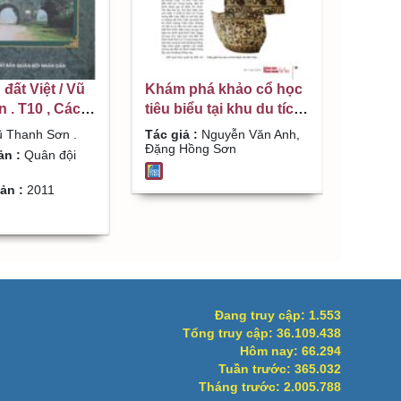
đất Việt / Vũ
Khám phá khảo cổ học
. T10 , Các vị
tiêu biểu tại khu du tích
Triều Hồ - Hậu
nhà Trần ở Đông Triều,
 Thanh Sơn .
Tác giả :
Nguyễn Văn Anh,
Quảng Ninh / Nguyễn
Đặng Hồng Sơn
ản :
Quân đội
Văn Anh, Đặng Hồng
Sơn
ản :
2011
Đang truy cập:
1.553
Tổng truy cập:
36.109.438
Hôm nay:
66.294
Tuần trước:
365.032
Tháng trước:
2.005.788