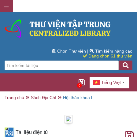
☰
Chọn Thư viện
|
Tìm kiếm nâng cao
Đang chọn 61 thư viện
Tiếng Việt
▼
0
Trang chủ
Sách Địa Chí
Hội thảo khoa học
Cách mạng tháng
Tám năm 1945 ở
An Giang / Ngô
Quang Láng,
Đặng Hoàng
Sang, Nguyễn
Tấn Vĩnh,... ;
Tài liệu điện tử
Tuyển chọn: