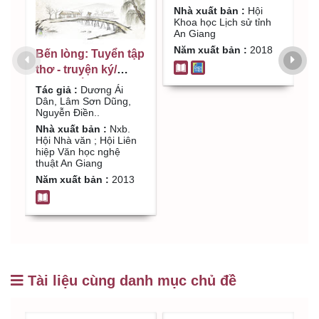
Nguyễn / Lâm
N
D
Nhà xuất bản :
Hội
Quang Hiển,
;
Khoa học Lịch sử tỉnh
N
An Giang
K
Nguyễn Thanh
D
G
Thuận, Võ Thành
V
Năm xuất bản :
2018
Bến lòng: Tuyển tập
N
Phương..
thơ - truyện ký/
Dương Ái Dân, Lâm
Tác giả :
Dương Ái
Sơn Dũng, Nguyễn
Dân, Lâm Sơn Dũng,
Nguyễn Điền..
Điền..
Nhà xuất bản :
Nxb.
Hội Nhà văn ; Hội Liên
hiệp Văn học nghệ
thuật An Giang
Năm xuất bản :
2013
Tài liệu cùng danh mục chủ đề