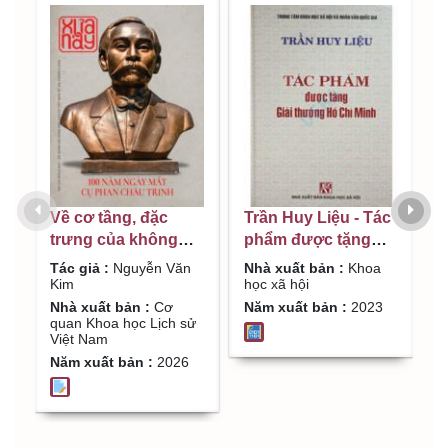
Về cơ tầng, đặc
Trần Huy Liệu - Tác
B
trưng của không
phẩm được tặng
V
gian văn hóa Hạ
giải thưởng Hồ Chí
,
Tác giả :
Nguyễn Văn
Nhà xuất bản :
Khoa
T
Long / Nguyễn Văn
Minh
Kim
học xã hội
S
Kim
Nhà xuất bản :
Cơ
Năm xuất bản :
2023
N
quan Khoa học Lịch sử
đ
Việt Nam
N
Năm xuất bản :
2026