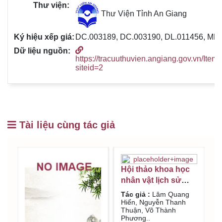
Thư Viện Tỉnh An Giang
DC.003189, DC.003190, DL.011456, ML
https://tracuuthuvien.angiang.gov.vn/Item
siteid=2
Tài liệu cùng tác giả
Hội thảo khoa học
H
nhân vật lịch sử
A
Chánh phó vệ thủy
x
Tác giả :
Lâm Quang
T
Đỗ Đăng Tào và Lê
t
Hiển, Nguyễn Thanh
Q
Thuận, Võ Thành
N
Văn Sanh thời nhà
Q
Phương..
T