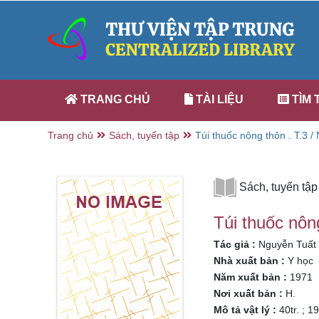
TRANG CHỦ
TÀI LIỆU
TÌM 
Trang chủ
Sách, tuyển tập
Túi thuốc nông thôn . T.3 /
Sách, tuyển tập
Túi thuốc nôn
Tác giả :
Nguyễn Tuất
Nhà xuất bản :
Y học
Năm xuất bản :
1971
Nơi xuất bản :
H.
Mô tả vật lý :
40tr. ; 1