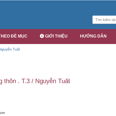
THEO ĐỀ MỤC
GIỚI THIỆU
HƯỚNG DẪN
 Nguyễn Tuất
g thôn . T.3 / Nguyễn Tuất
9cm