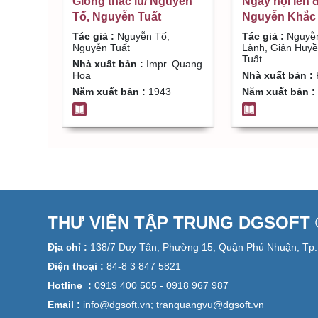
Giòng thác lũ/ Nguyễn
Ngày hội lên 
Tố, Nguyễn Tuất
Nguyễn Khắc 
Giân Huyền, 
Tác giả :
Nguyễn Tố,
Tác giả :
Nguyễ
Tuất ..
Nguyễn Tuất
Lành, Giân Huy
Tuất ..
Nhà xuất bản :
Impr. Quang
Hoa
Nhà xuất bản :
Năm xuất bản :
1943
Năm xuất bản :
THƯ VIỆN TẬP TRUNG DGSOFT ©
Địa chỉ :
138/7 Duy Tân, Phường 15, Quận Phú Nhuận, Tp.
Điện thoại :
84-8 3 847 5821
Hotline :
0919 400 505 - 0918 967 987
Email :
info@dgsoft.vn; tranquangvu@dgsoft.vn