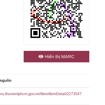
Hiển thị MARC
 nguồn
cvu.thuvientphcm.gov.vn//Item/ItemDetail/227354?