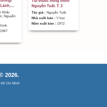
đường/
Túi thuốc nông thôn/
Lành,
Nguyễn Tuất. T. 3
Nguyễn
n Khắc
Tác giả :
Nguyễn Tuất.
ền, Nguyễn
Nhà xuất bản :
Y học
Năm xuất bản :
1972
Knxb.
1967
 2026.
 Hồ Chí Minh