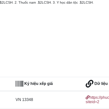
.$2LCSH. 2. Thuốc nam .$2LCSH. 3. Y học dân tộc .$2LCSH.
Ký hiệu xếp giá
Dữ liệu
https://phu
VN 13348
siteid=2