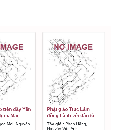
 trên dãy Yên
Phật giáo Trúc Lâm
Ngọc Mai,
đồng hành với dân tộc:
ăn Anh
Chuyện về Tam Tổ Trúc
ọc Mai, Nguyễn
Tác giả :
Phan Hằng,
Lâm / Phan Hằng,
Nguyễn Văn Anh