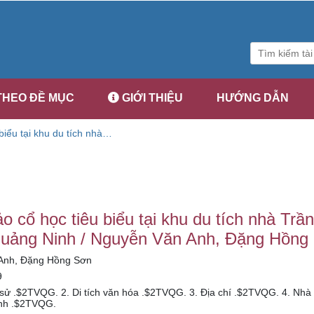
THEO ĐỀ MỤC
GIỚI THIỆU
HƯỚNG DẪN
iểu tại khu du tích nhà
inh / Nguyễn Văn Anh,
 cổ học tiêu biểu tại khu du tích nhà Trầ
Quảng Ninh / Nguyễn Văn Anh, Đặng Hồng
Anh, Đặng Hồng Sơn
9
ch sử .$2TVQG. 2. Di tích văn hóa .$2TVQG. 3. Địa chí .$2TVQG. 4. Nhà
nh .$2TVQG.