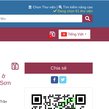
Chọn Thư viện
|
Tìm kiếm nâng cao
Đang chọn 61 thư viện
Tiếng Việt
▼
0
Chia sẻ
n ở
 Sơn
 Trần