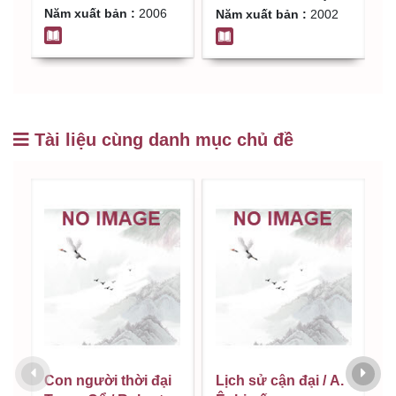
Năm xuất bản :
2006
N
Năm xuất bản :
2002
Tài liệu cùng danh mục chủ đề
Con người thời đại
Lịch sử cận đại / A.
L