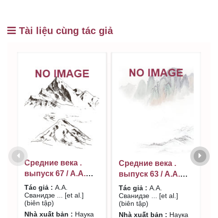
Tài liệu cùng tác giả
Средние века .
С
Средние века .
выпуск 67 / А.А.
в
выпуск 63 / А.А.
Сванидзе ... [et al.]
С
Сванидзе ... [et al.]
Tác giả :
А.А.
T
Tác giả :
А.А.
(biên tập)
(
Сванидзе ... [et al.]
С
(biên tập)
Сванидзе ... [et al.]
(biên tập)
(
(biên tập)
Nhà xuất bản :
Наука
N
Nhà xuất bản :
Наука