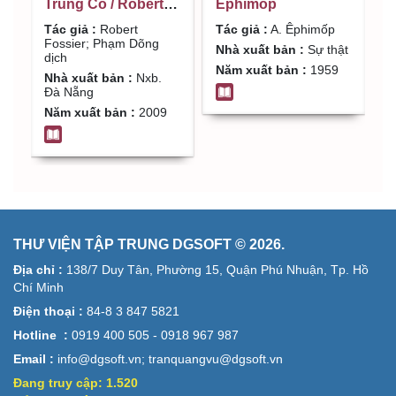
Trung Cổ / Robert
Êphimốp
t
Fossier; Phạm
P
Tác giả :
Robert
Tác giả :
A. Êphimốp
T
Dõng dịch
N
Fossier; Phạm Dõng
P
Nhà xuất bản :
Sự thật
dịch
N
Năm xuất bản :
1959
Nhà xuất bản :
Nxb.
v
Đà Nẵng
n
Năm xuất bản :
2009
N
THƯ VIỆN TẬP TRUNG DGSOFT © 2026.
Địa chỉ :
138/7 Duy Tân, Phường 15, Quận Phú Nhuận, Tp. Hồ
Chí Minh
Điện thoại :
84-8 3 847 5821
Hotline :
0919 400 505 - 0918 967 987
Email :
info@dgsoft.vn; tranquangvu@dgsoft.vn
Đang truy cập:
1.520