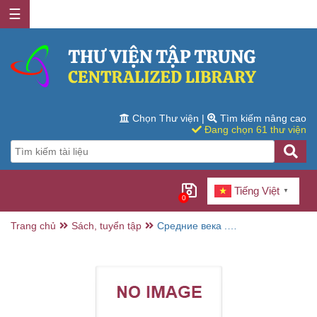
☰
Chọn Thư viện
|
Tìm kiếm nâng cao
Đang chọn 61 thư viện
Tiếng Việt
▼
0
Trang chủ
Sách, tuyển tập
Средние века .
выпуск 66 / А.А.
Сванидзе ... [et
al.] (biên tập)