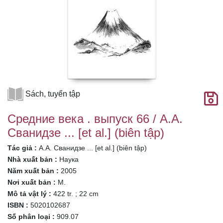
Sách, tuyển tập
Средние века . выпуск 66 / А.А.
Сванидзе ... [et al.] (biên tập)
Tác giả :
А.А. Сванидзе ... [et al.] (biên tập)
Nhà xuất bản :
Наука
Năm xuất bản :
2005
Nơi xuất bản :
М.
Mô tả vật lý :
422 tr. ; 22 cm
ISBN :
5020102687
Số phân loại :
909.07