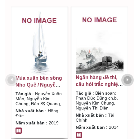
X
Ngân hàng đề thi,
Mùa xuân bên sông
p
câu hỏi trắc nghiệm,
Nho Quế / Nguyễn
q
bài tập và bài giải
Xuân Mẫn, Nguyễn
T
Tác giả :
Biên soạn:
Tác giả :
Nguyễn Xuân
b
C
nguyên lý kế toán :
Phan Đức Dũng ch.b,
Kim Chung, Đào Sỹ
Mẫn, Nguyễn Kim
t
Nguyễn Kim Chung,
Chung, Đào Sỹ Quang,.
h
Đã cập nhật theo
Quang,.
Đ
Nguyễn Thị Diện
Nhà xuất bản :
Hồng
c
chế độ kế toán tài
g
Nhà xuất bản :
Tài
Đức
k
chính mới nhất /
N
Chính
Năm xuất bản :
2019
Đ
n
Biên soạn: Phan
Năm xuất bản :
2014
N
N
Đức Dũng ch.b,
(
Nguyễn Kim Chung,