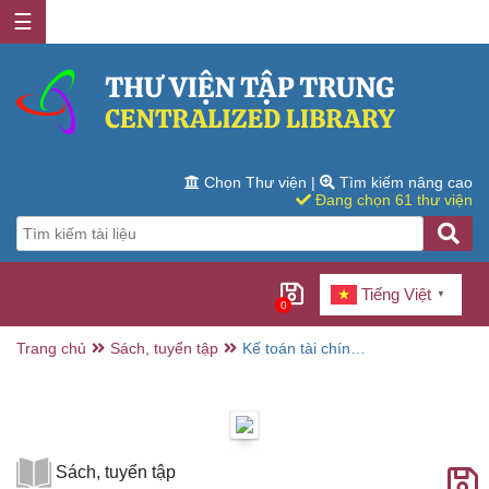
☰
Chọn Thư viện
|
Tìm kiếm nâng cao
Đang chọn 61 thư viện
Tiếng Việt
▼
0
Trang chủ
Sách, tuyển tập
Kế toán tài chính .
Phần 1 , Kế toán
doanh nghiệp sản
xuất (Lý thuyết và
bài tập) / Phan
Đức Dũng chủ
biên ; Nguyễn
Kim Chung,
Sách, tuyển tập
Nguyễn Thị Diện