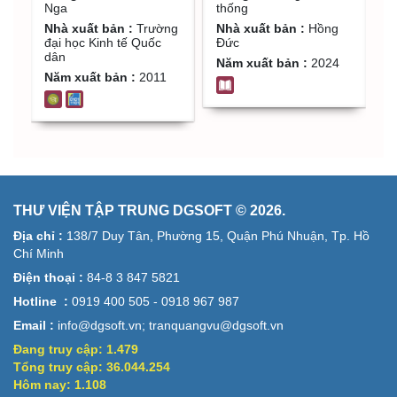
t
t
(theo thông tư số
nâng cao chất
thống
Nga
2
71/2024/TT-BTC
lượng hoạt động
N
Nhà xuất bản :
Hồng
Nhà xuất bản :
Trường
Đ
Đức
đại học Kinh tế Quốc
n
ngày 07/10/2024) /
trong các công ty
dân
N
Năm xuất bản :
2024
B
Tăng Bình hệ thống
kiểm toán độc lập
Năm xuất bản :
2011
đ
Việt Nam : Luận án /
t
Đoàn Thanh Nga
t
b
k
b
q
THƯ VIỆN TẬP TRUNG DGSOFT © 2026.
x
Địa chỉ :
138/7 Duy Tân, Phường 15, Quận Phú Nhuận, Tp. Hồ
t
Chí Minh
c
Điện thoại :
84-8 3 847 5821
T
Hotline :
0919 400 505 - 0918 967 987
Email :
info@dgsoft.vn; tranquangvu@dgsoft.vn
Đang truy cập:
1.479
Tổng truy cập:
36.044.254
Hôm nay:
1.108