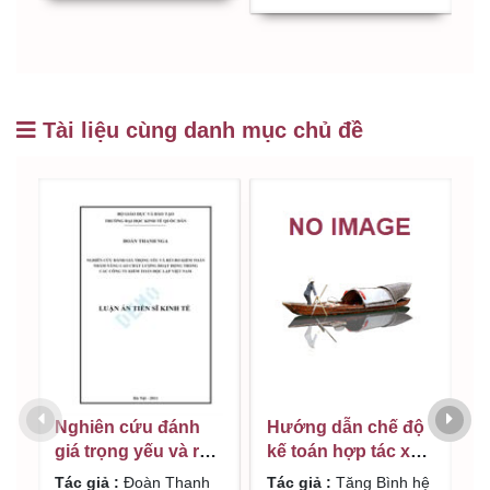
N
Nguyễn Thị Diện
Đ
(
Tài liệu cùng danh mục chủ đề
H
Hướng dẫn chế độ
Nghiên cứu đánh
k
kế toán hợp tác xã,
giá trọng yếu và rủi
s
Liên hiệp hợp tác xã
ro kiểm toán nhằm
T
Tác giả :
Tăng Bình hệ
Tác giả :
Đoàn Thanh