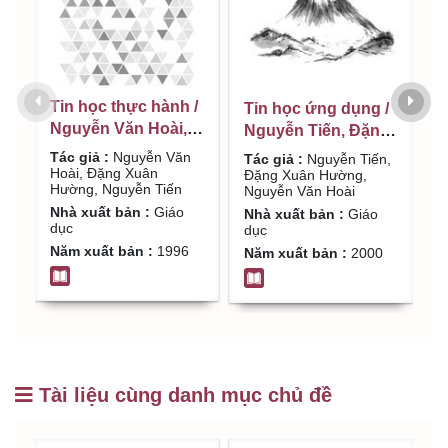
Tin học thực hành /
K
Tin học ứng dụng /
Nguyễn Văn Hoài,
v
Nguyễn Tiến, Đặng
Đặng Xuân Hường,
h
Xuân Hường,
Tác giả :
Nguyễn Văn
T
Tác giả :
Nguyễn Tiến,
Nguyễn Tiến
T
Hoài, Đặng Xuân
Đ
Nguyễn Văn Hoài
Đặng Xuân Hường,
Hường, Nguyễn Tiến
Nguyễn Văn Hoài
t
N
Nhà xuất bản :
Giáo
d
Nhà xuất bản :
Giáo
T
dục
dục
N
H
Năm xuất bản :
1996
Năm xuất bản :
2000
Tài liệu cùng danh mục chủ đề