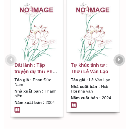
Đất lành : Tập
Tự khúc tình tư :
C
truyện dự thi / Phan
Thơ / Lê Văn Lạo
l
Đức Nam
t
Tác giả :
Phan Đức
Tác giả :
Lê Văn Lạo
T
Nam
Nhà xuất bản :
Nxb.
N
Nhà xuất bản :
Thanh
Hội nhà văn
a
niên
Năm xuất bản :
2024
N
Năm xuất bản :
2004