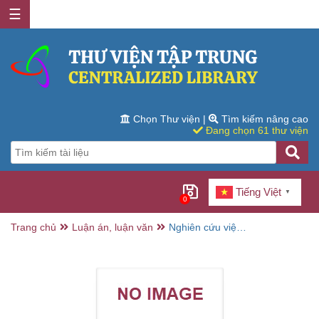
☰
Chọn Thư viện
|
Tìm kiếm nâng cao
Đang chọn 61 thư viện
Tiếng Việt
▼
0
Trang chủ
Luận án, luận văn
Nghiên cứu việc
chuyển thể từ tiểu
thuyết tài tử giai
nhân Trung Quốc
sang truyện thơ
Nôm Việt Nam :
khảo sát 3 tác
phẩm: Truyện
Song Tinh, Hảo