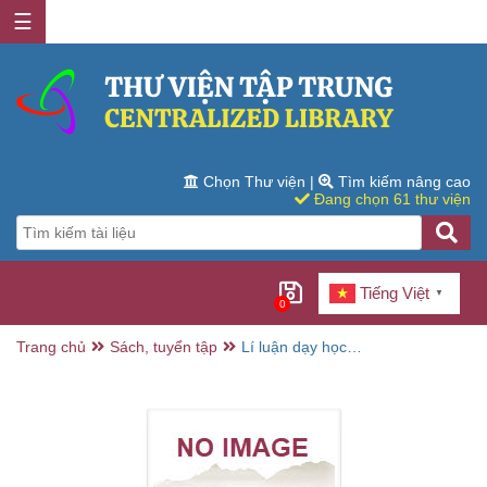
☰
Chọn Thư viện
|
Tìm kiếm nâng cao
Đang chọn 61 thư viện
Tiếng Việt
▼
0
Trang chủ
Sách, tuyển tập
Lí luận dạy học
tiểu học / Nguyễn
Hữu Hợp