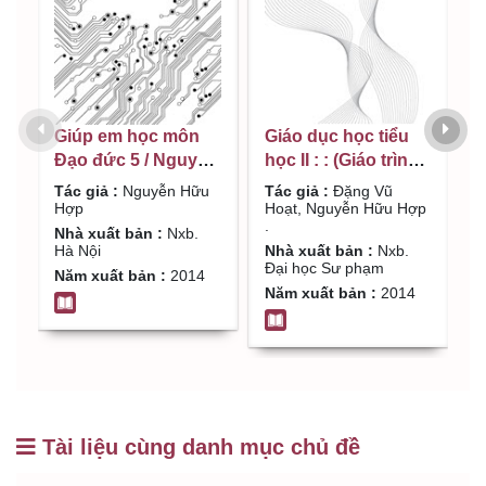
Giúp em học môn
Giáo dục học tiểu
G
Đạo đức 5 / Nguyễn
học II : : (Giáo trình
v
Hữu Hợp
dùng cho đào tạo
d
Tác giả :
Nguyễn Hữu
Tác giả :
Đặng Vũ
T
Cử nhân Giáo dục
Hợp
Hoạt, Nguyễn Hữu Hợp
đ
H
.
Tiểu học) / Đặng Vũ
N
Nhà xuất bản :
Nxb.
N
Hà Nội
Nhà xuất bản :
Nxb.
Đ
Hoạt, Nguyễn Hữu
Đại học Sư phạm
Năm xuất bản :
2014
N
Hợp . Tập 2
Năm xuất bản :
2014
Tài liệu cùng danh mục chủ đề