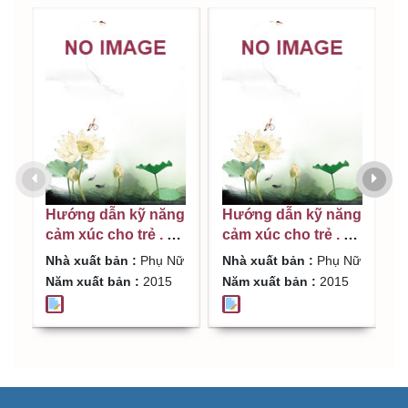
Hướng dẫn kỹ năng
Hướng dẫn kỹ năng
H
cảm xúc cho trẻ . T.5
cảm xúc cho trẻ . T.6
c
, Điều ước bí mật
, Mình cũng có huy
,
Nhà xuất bản :
Phụ Nữ
Nhà xuất bản :
Phụ Nữ
N
của Thạch Đầu
hiệu ngôi sao
k
Năm xuất bản :
2015
Năm xuất bản :
2015
N