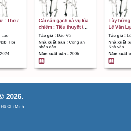
ư : Thơ /
Cái sân gạch và vụ lúa
Tùy hứng 
chiêm : Tiểu thuyết /
Lê Văn L
Đào Vũ
 Lạo
Tác giả :
Đào Vũ
Tác giả :
Lê
Nxb. Hội
Nhà xuất bản :
Công an
Nhà xuất b
nhân dân
Nhà văn
2024
Năm xuất bản :
2005
Năm xuất b
 2026.
 Hồ Chí Minh