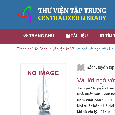
TRANG CHỦ
TÀI LIỆU
TÌM 
Trang chủ
Sách, tuyển tập
Vài lời ngỏ với bạn trẻ / N
Sách, tuyển tập
Vài lời ngỏ vớ
Tác giả :
Nguyễn Hiến
Nhà xuất bản :
Văn họ
Năm xuất bản :
2001
Nơi xuất bản :
Hà Nội
Mô tả vật lý :
214 tr. ;