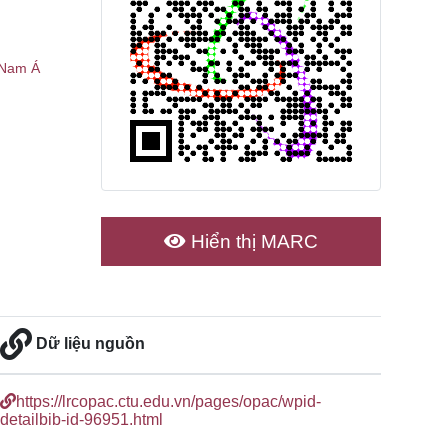
 Nam Á
Hiển thị MARC
Dữ liệu nguồn
https://lrcopac.ctu.edu.vn/pages/opac/wpid-
detailbib-id-96951.html