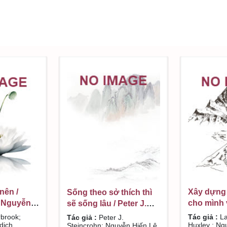
nên /
Xây dựng
Sống theo sở thích thì
 Nguyễn
cho mình 
sẽ sống lâu / Peter J.
/ Laura Ar
Steincrohn; Nguyễn
brook;
Tác giả :
La
Tác giả :
Peter J.
Nguyễn Hi
dịch
Huxley ; Ng
Hiến Lê dịch
Steincrohn; Nguyễn Hiến Lê