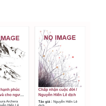
 hạnh phúc
Chấp nhận cuộc đời /
và cho người
Nguyễn Hiến Lê dịch
chera Huxley ;
ura Archera
Tác giả :
Nguyễn Hiến Lê
ến Lê dịch
uyễn Hiến Lê
dịch