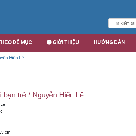
THEO ĐỀ MỤC
GIỚI THIỆU
HƯỚNG DẪN
guyễn Hiến Lê
i bạn trẻ / Nguyễn Hiến Lê
 Lê
c
 19 cm