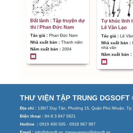
Đất lành : Tập truyện dự
Tự khúc tình t
thi / Phan Đức Nam
Lê Văn Lạo
Tác giả :
Phan Đức Nam
Tác giả :
Lê Văn
Nhà xuất bản :
Thanh niên
Nhà xuất bản :
nhà văn
Năm xuất bản :
2004
Năm xuất bản :
THƯ VIỆN TẬP TRUNG DGSOFT ©
Địa chỉ :
138/7 Duy Tân, Phường 15, Quận Phú Nhuận, Tp.
Điện thoại :
84-8 3 847 5821
Hotline :
0919 400 505 - 0918 967 987
Email :
info@dgsoft.vn; tranquangvu@dgsoft.vn