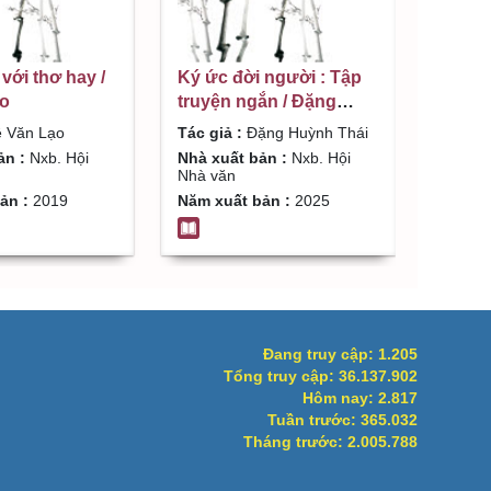
với thơ hay /
Ký ức đời người : Tập
ạo
truyện ngắn / Đặng
Huỳnh Thái
 Văn Lạo
Tác giả :
Đặng Huỳnh Thái
ản :
Nxb. Hội
Nhà xuất bản :
Nxb. Hội
Nhà văn
ản :
2019
Năm xuất bản :
2025
Đang truy cập:
1.205
Tổng truy cập:
36.137.902
Hôm nay:
2.817
Tuần trước:
365.032
Tháng trước:
2.005.788