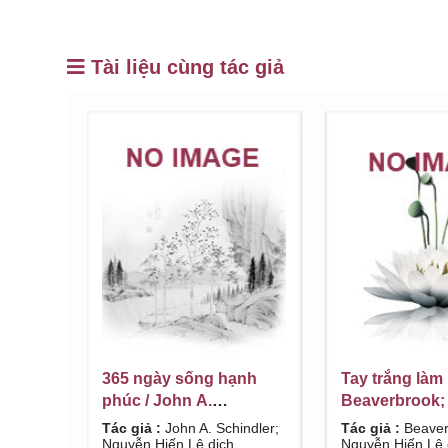
Tài liệu cùng tác giả
365 ngày sống hạnh
Tay trắng làm 
phúc / John A.
Beaverbrook;
Schindler; Nguyễn Hiến
Hiến Lê dịch
Tác giả :
John A. Schindler;
Tác giả :
Beaver
Lê dịch
Nguyễn Hiến Lê dịch
Nguyễn Hiến Lê 