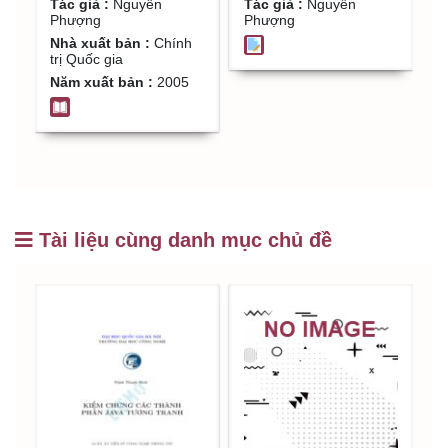
Tác giả :
Nguyễn
Tác giả :
Nguyễn
T
nghĩa Việt Nam
Nguyễn Phượng
t
Phượng
Phượng
P
năm1992 đã được
t
Nhà xuất bản :
Chính
N
trị Quốc gia
đ
sửa đổi, bổ sung
t
Năm xuất bản :
2005
N
năm 2001 / Nguyễn
t
Phượng
g
m
đ
N
h
Tài liệu cùng danh mục chủ đề