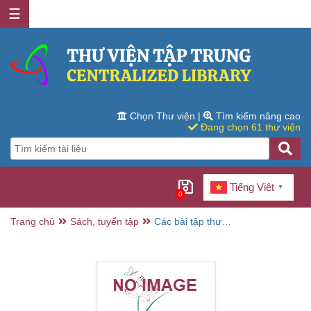
☰
Chọn Thư viện
|
Tìm kiếm nâng cao
Đang chọn 61 thư viện
Tiếng Việt
▼
0
Trang chủ
Sách, tuyển tập
Các bài tập thực
hành tạo và trang
trí văn bản bằng
máy tính /
Nguyên Phương