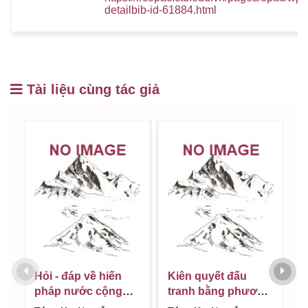
detailbib-id-61884.html
Tài liệu cùng tác giả
Hỏi - đáp về hiến
Kiên quyết đấu
H
pháp nước cộng
tranh bằng phương
v
hoà xã hội chủ
pháp hòa bình /
m