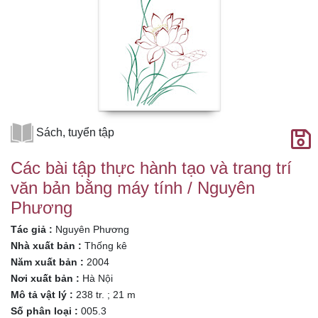
Sách, tuyển tập
Các bài tập thực hành tạo và trang trí
văn bản bằng máy tính / Nguyên
Phương
Tác giả :
Nguyên Phương
Nhà xuất bản :
Thống kê
Năm xuất bản :
2004
Nơi xuất bản :
Hà Nội
Mô tả vật lý :
238 tr. ; 21 m
Số phân loại :
005.3