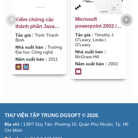
Microsofl
Kiểm chứng các
I
powerpoint 2002 /
thành phần Java
c
Timothy J. O'Leary,
tương tranh : Luận
M
Tác giả :
Timothy J.
Tác giả :
Trịnh Thanh
T
Linda I. O'Leary
O'Leary, Linda I.
án / Trịnh Thanh
X
Bình
C
O'Leary
R
Bình
L
Nhà xuất bản :
Trường
L
Nhà xuất bản :
Đại học Công nghệ
R
McGraw-Hill
N
Năm xuất bản :
2011
L
G
Năm xuất bản :
2002
N
THƯ VIỆN TẬP TRUNG DGSOFT © 2026.
Địa chỉ :
138/7 Duy Tân, Phường 15, Quận Phú Nhuận, Tp. Hồ
Chí Minh