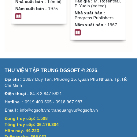
Tác giả :
M. Rosenthal,
T
Nhà xuất bản :
Tiến bộ
(edited)
P. Yudin (edited)
N
Năm xuất bản :
1975
Nhà xuất bản :
F
Progress Publishers
N
Năm xuất bản :
1967
THƯ VIỆN TẬP TRUNG DGSOFT © 2026.
Địa chỉ :
138/7 Duy Tân, Phường 15, Quận Phú Nhuận, Tp. Hồ
Chí Minh
Điện thoại :
84-8 3 847 5821
Hotline :
0919 400 505 - 0918 967 987
Email :
info@dgsoft.vn; tranquangvu@dgsoft.vn
Đang truy cập:
1.508
Tổng truy cập:
36.179.304
Hôm nay:
44.223
Tuần trước:
365.032