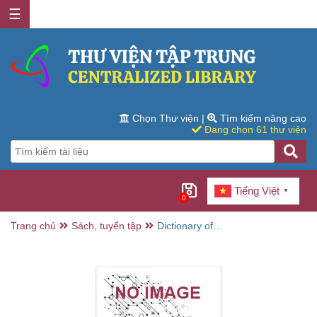
☰
Chọn Thư viện
|
Tìm kiếm nâng cao
Đang chọn 61 thư viện
Tiếng Việt
▼
0
Trang chủ
Sách, tuyển tập
Dictionary of
philosophy and
religion Eastern
and Western
thought / William
L Reese