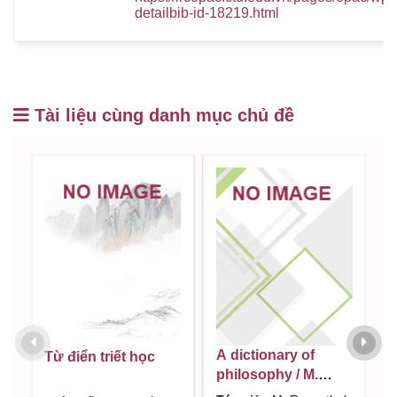
detailbib-id-18219.html
Tài liệu cùng danh mục chủ đề
A dictionary of
D
Từ điển triết học
philosophy / M.
p
Rosenthal, P. Yudin
V