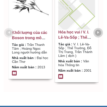
Hóa học vui / V. I.
Đ
Khối luợng của các
Lê-Va-Sốp ; Thế
p
Boson trong mô
Trưởng, Đỗ Thị
b
hình 3-3-1 tối giản : :
Tác giả :
V. I. Lê-Va-
T
Tác giả :
Trần Thanh
Trang, Trần Thành
Sốp ; Thế Trưởng, Đỗ
L
Luận văn Thạc sĩ
Tâm ; Hoàng Ngọc
Thị Trang, Trần Thành
Long người hướng dẫn
Lâm ( dịch )
vật lý: Chuyên
Lâm ( dịch )
Nhà xuất bản :
Đại học
ngành Vật lý lý
Nhà xuất bản :
Văn
Cần Thơ
thuyết và vật lý toán
hóa Thông tin
Năm xuất bản :
2013
/ Trần Thanh Tâm ;
Năm xuất bản :
2001
Hoàng Ngọc Long
người hướng dẫn