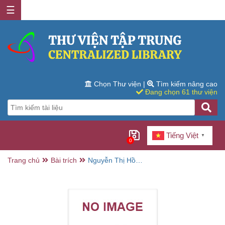
☰
Chọn Thư viện
|
Tìm kiếm nâng cao
Đang chọn 61 thư viện
Tiếng Việt
▼
0
Trang chủ
Bài trích
Nguyễn Thị Hồng
Xuân - Trương
Quốc Lương từ
chiến sĩ đến họa
sĩ / Trần Thanh
Lâm