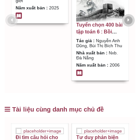
giới
và giàu có thực sự .
Năm xuất bản :
2025
Q.1 / Nguyễn Anh
Dũng
Đ
Tuyển chọn 400 bài
t
tập toán 6 : Bồi
t
dưỡng học sinh
Tác giả :
Nguyễn Anh
khá, giỏi / Nguyễn
Dũng, Bùi Thị Bích Thu
Anh Dũng, Bùi Thị
Nhà xuất bản :
Nxb.
Đà Nẵng
Bích Thu
Năm xuất bản :
2006
Tài liệu cùng danh mục chủ đề
Đi tìm câu hỏi cho
Tư duy phản biện