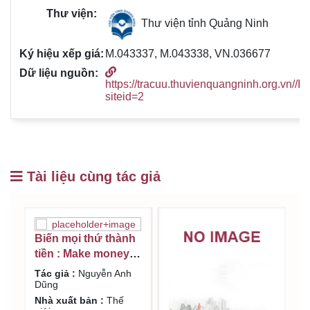
Thư viện tỉnh Quảng Ninh
M.043337, M.043338, VN.036677
https://tracuu.thuvienquangninh.org.vn//I
siteid=2
Tài liệu cùng tác giả
Biến mọi thứ thành
tiền : Make money :
bí quyết giúp bạn
Tác giả :
Nguyễn Anh
thoát nghèo để đạt
Dũng
được thành công
Nhà xuất bản :
Thế