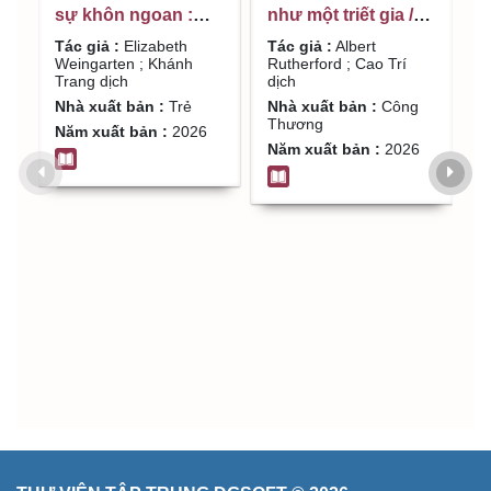
sự khôn ngoan :
như một triết gia /
mở lối tư duy để
Albert Rutherford ;
Tác giả :
Elizabeth
Tác giả :
Albert
phát triển bản thân
Cao Trí dịch
Weingarten ; Khánh
Rutherford ; Cao Trí
Trang dịch
dịch
trong thời buổi bất
Nhà xuất bản :
Trẻ
Nhà xuất bản :
Công
định / Elizabeth
Thương
Năm xuất bản :
2026
Weingarten ; Khánh
Năm xuất bản :
2026
Trang dịch
R
t
K
T
N
N
Đ
N