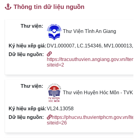
Thông tin dữ liệu nguồn
Thư Viện Tỉnh An Giang
DV1.000007, LC.154346, MV1.000013, 
https://tracuuthuvien.angiang.gov.vn/Item
siteid=2
Thư viện Huyện Hóc Môn - TVK
VL24.13058
https://phucvu.thuvientphcm.gov.vn/Ite
siteid=26