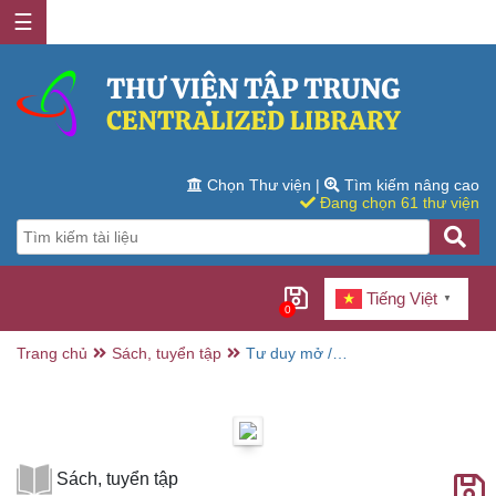
☰
Chọn Thư viện
|
Tìm kiếm nâng cao
Đang chọn 61 thư viện
Tiếng Việt
▼
0
Trang chủ
Sách, tuyển tập
Tư duy mở /
Nguyễn Anh
Dũng
Sách, tuyển tập