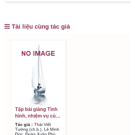
Tài liệu cùng tác giả
Tập bài giảng Tình
hình, nhiệm vụ của
tỉnh Quảng Nam:
Tác giả :
Thái Viết
Thuộc Chương
Tường (ch.b.), Lê Minh
Đức, Đoàn Xuân Phú..