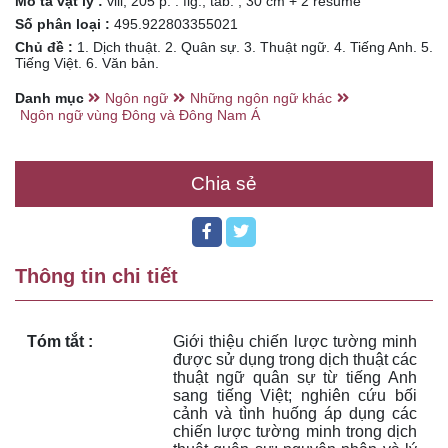
Mô tả vật lý :
viii, 205 p. : fig., tab. ; 30 cm + 2 resume
Số phân loại :
495.922803355021
Chủ đề :
1. Dịch thuật. 2. Quân sự. 3. Thuật ngữ. 4. Tiếng Anh. 5.
Tiếng Việt. 6. Văn bản.
Danh mục
Ngôn ngữ
Những ngôn ngữ khác
Ngôn ngữ vùng Đông và Đông Nam Á
Chia sẻ
Thông tin chi tiết
Tóm tắt :
Giới thiệu chiến lược tường minh 
được sử dụng trong dịch thuật các 
thuật ngữ quân sự từ tiếng Anh 
sang tiếng Việt; nghiên cứu bối 
cảnh và tình huống áp dụng các 
chiến lược tường minh trong dịch 