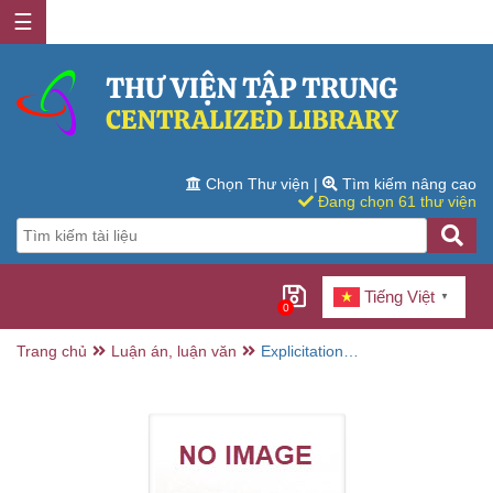
☰
Chọn Thư viện
|
Tìm kiếm nâng cao
Đang chọn 61 thư viện
Tiếng Việt
▼
0
Trang chủ
Luận án, luận văn
Explicitation
strategies in
translation of
military
terminology in
military texts from
English into
Vietnamese :
Doctor of