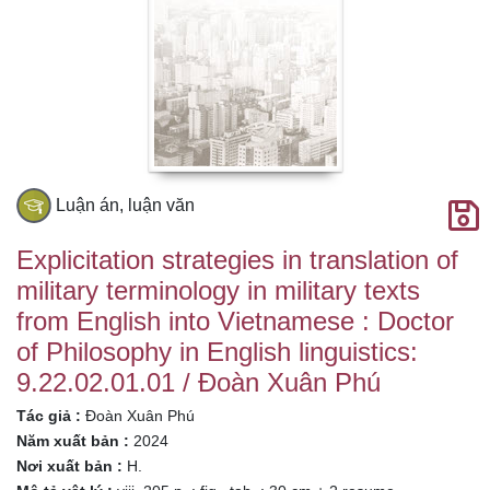
Philosophy in
English linguistics:
9.22.02.01.01 /
Đoàn Xuân Phú
Luận án, luận văn
Explicitation strategies in translation of
military terminology in military texts
from English into Vietnamese : Doctor
of Philosophy in English linguistics:
9.22.02.01.01 / Đoàn Xuân Phú
Tác giả :
Đoàn Xuân Phú
Năm xuất bản :
2024
Nơi xuất bản :
H.