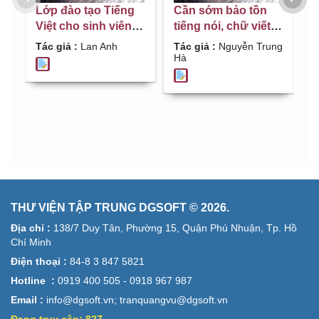
Đ
Lớp đào tạo Tiếng
Cần sớm bảo tồn
N
Việt cho sinh viên
tiếng nói, chữ viết
b
Lào. Nhịp cầu nối
các dân tộc người
N
Tác giả :
Lan Anh
Tác giả :
Nguyễn Trung
T
tình hữu nghị Việt -
thiểu số : Bảo tồn
Hà
Lào / Lan Anh
và phát huy các giá
N
trị di sản / Nguyễn
Trung Hà
THƯ VIỆN TẬP TRUNG DGSOFT © 2026.
Địa chỉ :
138/7 Duy Tân, Phường 15, Quận Phú Nhuận, Tp. Hồ
Chí Minh
Điện thoại :
84-8 3 847 5821
Hotline :
0919 400 505 - 0918 967 987
Email :
info@dgsoft.vn; tranquangvu@dgsoft.vn
Đang truy cập:
827