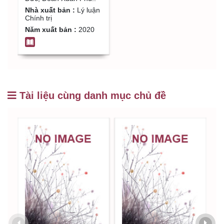
trình đào tạo Trung
Nhà xuất bản :
Lý luận
cấp lý luận chính trị
Chính trị
- hành chính/ Thái
Năm xuất bản :
2020
Viết Tường (ch.b.),
Lê Minh Đức, Đoàn
Xuân Phú..
Tài liệu cùng danh mục chủ đề