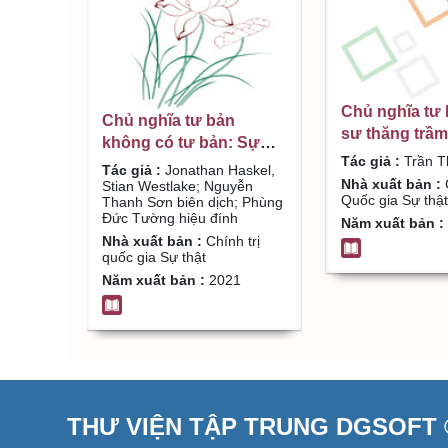
Chủ nghĩa tư 
Chủ nghĩa tư bản
sư thăng trầ
không có tư bản: Sự
(1900 - 2020) /
Tác giả :
Trần Th
trỗi của nền kinh tế vô
Tác giả :
Jonathan Haskel,
Vinh
Nhà xuất bản :
C
hình / Jonathan Haskel,
Stian Westlake; Nguyễn
Quốc gia Sự thật
Thanh Sơn biên dịch; Phùng
Stian Westlake; Nguyễn
Đức Tường hiệu đính
Năm xuất bản :
Thanh Sơn biên dịch;
Nhà xuất bản :
Chính trị
Phùng Đức Tường hiệu
quốc gia Sự thật
đính
Năm xuất bản :
2021
THƯ VIỆN TẬP TRUNG DGSOFT ©