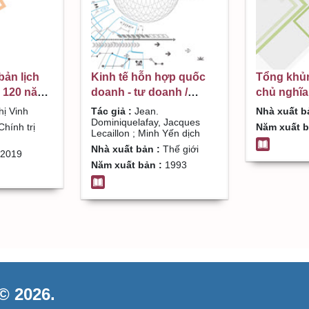
bản lịch
Kinh tế hỗn hợp quốc
Tổng khủ
m 120 năm
doanh - tư doanh /
chủ nghĩa
 Trần Thị
Jean. Dominiquelafay,
Phỏng biê
ị Vinh
Tác giả :
Jean.
Nhà xuất b
Jacques Lecaillon ;
Đơraghilé
Dominiquelafay, Jacques
hính trị
Năm xuất b
Lecaillon ; Minh Yến dịch
Minh Yến dịch
Nhà xuất bản :
Thế giới
2019
Năm xuất bản :
1993
 2026.