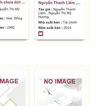
h chưa dứt /
Nguyễn Thanh Liêm ,
hị Mỹ Hương
Nguyễn Thị Mỹ Hương
uyễn Thị Mỹ
Tác giả :
Nguyễn Thanh
Liêm , Nguyễn Thị Mỹ
Hương
ản :
Nxb. Đồng
Nhà xuất bản :
Tài chính
ản :
1992
Năm xuất bản :
2014