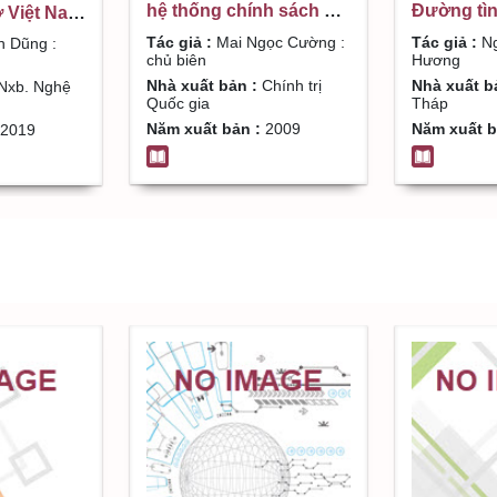
hệ thống chính sách an
Đường tìn
ở Việt Nam
ninh xẫ hội ở Việt Nam /
Nguyễn T
ng các lý
Tác giả :
Mai Ngọc Cường :
Tác giả :
Ng
n Dũng :
Mai Ngọc Cường : chủ
chủ biên
Hương
 học hiện
biên
m khảo /
Nhà xuất bản :
Chính trị
Nhà xuất b
Nxb. Nghệ
Quốc gia
Tháp
: ch.b
Năm xuất bản :
2009
Năm xuất b
2019