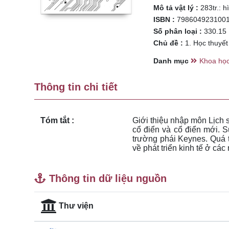
Mô tả vật lý :
283tr.: h
ISBN :
798604923100
Số phân loại :
330.15
Chủ đề :
1. Học thuyết k
Danh mục
Khoa học
Thông tin chi tiết
Tóm tắt :
Giới thiệu nhập môn Lịch s
cổ điển và cổ điển mới. Sự
trường phái Keynes. Quá tr
về phát triển kinh tế ở các
Thông tin dữ liệu nguồn
Thư viện