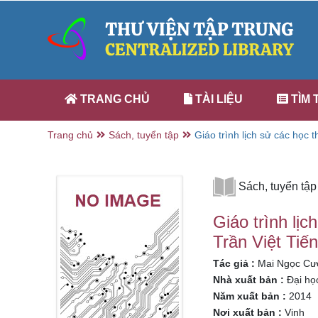
TRANG CHỦ
TÀI LIỆU
TÌM 
Trang chủ
Sách, tuyển tập
Giáo trình lịch sử các học 
Cường, Trần Việt Tiến, Bùi 
Sách, tuyển tập
Giáo trình lị
Trần Việt Tiến
Tác giả :
Mai Ngọc Cườn
Nhà xuất bản :
Đại họ
Năm xuất bản :
2014
Nơi xuất bản :
Vinh