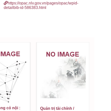
https://opac.nlv.gov.vn/pages/opac/wpid-
detailbib-id-586383.html
g cỏ nội :
Quản trị tài chính /