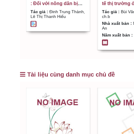
: Đối với nông dân bị
tế thị trường 
thu hồi đất trong quá
góc độ vận dụ
Tác giả :
Đinh Trung Thành,
Tác giả :
Bùi Vă
trình đô thị hóa ở xã
thuyết kinh tế
Lê Thị Thanh Hiếu
ch.b
Hưng Lộc, Thành phố
đại : Sách tha
Nhà xuất bản :
An
Vinh / Đinh Trung
Bùi Văn Dũng 
Năm xuất bản :
Thành, Lê Thị Thanh
Hiếu
Tài liệu cùng danh mục chủ đề