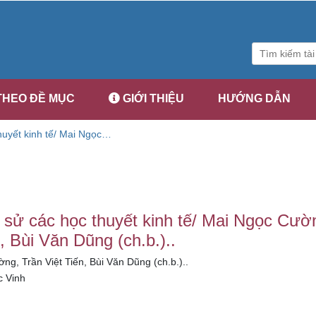
THEO ĐỀ MỤC
GIỚI THIỆU
HƯỚNG DẪN
thuyết kinh tế/ Mai Ngọc
Văn Dũng (ch.b.)..
ch sử các học thuyết kinh tế/ Mai Ngọc Cườ
, Bùi Văn Dũng (ch.b.)..
g, Trần Việt Tiến, Bùi Văn Dũng (ch.b.)..
c Vinh