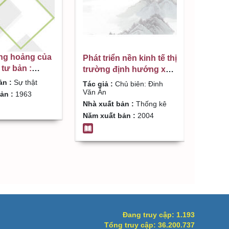
ng hoảng của
Phát triển nền kinh tế thị
 tư bản :
trường định hướng xã
n theo tác giả
hội chủ nghĩa ở Việt
ản :
Sự thật
Tác giả :
Chủ biên: Đinh
p
Nam : Sách tham khảo /
Văn Ân
ản :
1963
Chủ biên: Đinh Văn Ân
Nhà xuất bản :
Thống kê
Năm xuất bản :
2004
Đang truy cập:
1.193
Tổng truy cập:
36.200.737