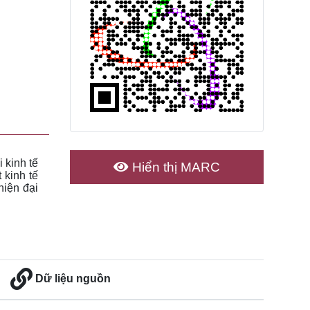
 kinh tế 
Hiển thị MARC
 kinh tế 
hiện đại 
Dữ liệu nguồn