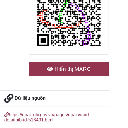
Hiển thị MARC
Dữ liệu nguồn
https://opac.nlv.gov.vn/pages/opac/wpid-
detailbib-id-513491.html