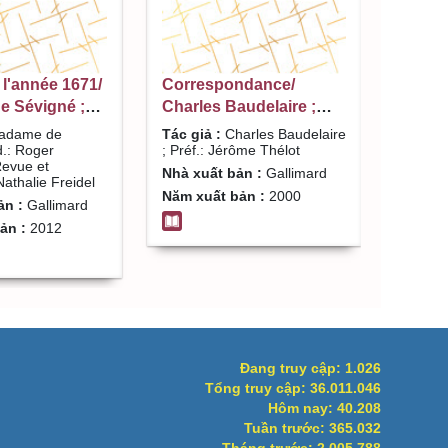
 l'année 1671/
Correspondance/
 Sévigné ;
Charles Baudelaire ;
r Duchêne ;
Préf.: Jérôme Thélot
dame de
Tác giả :
Charles Baudelaire
présentée:
d.: Roger
; Préf.: Jérôme Thélot
evue et
reidel
Nhà xuất bản :
Gallimard
athalie Freidel
Năm xuất bản :
2000
ản :
Gallimard
ản :
2012
Đang truy cập:
1.026
Tổng truy cập:
36.011.046
Hôm nay:
40.208
Tuần trước:
365.032