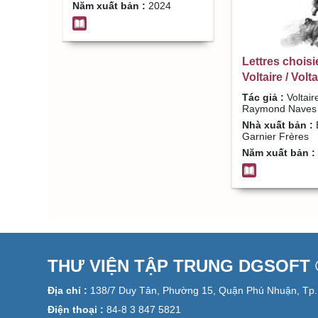
Năm xuất bản :
2024
Lettres choisi
Voltaire / Volta
Editor: Raym
Tác giả :
Voltaire
Raymond Naves
Nhà xuất bản :
É
Garnier Frères
Năm xuất bản :
THƯ VIỆN TẬP TRUNG DGSOFT ©
Địa chỉ :
138/7 Duy Tân, Phường 15, Quận Phú Nhuận, Tp.
Điện thoại :
84-8 3 847 5821