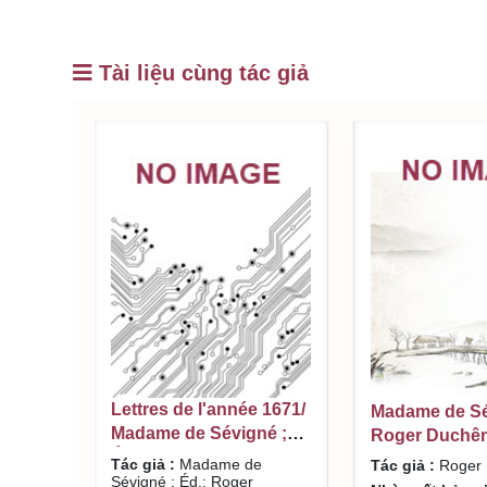
Tài liệu cùng tác giả
Lettres de l'année 1671/
Madame de Sé
Madame de Sévigné ;
Roger Duchê
Éd.: Roger Duchêne ;
Tác giả :
Madame de
Tác giả :
Roger 
Revue et présentée:
Sévigné ; Éd.: Roger