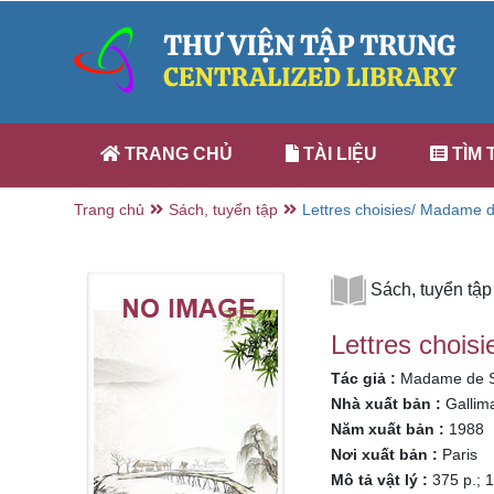
TRANG CHỦ
TÀI LIỆU
TÌM 
Trang chủ
Sách, tuyển tập
Lettres choisies/ Madame d
Duchêne
Sách, tuyển tập
Lettres chois
Tác giả :
Madame de Sé
Nhà xuất bản :
Gallim
Năm xuất bản :
1988
Nơi xuất bản :
Paris
Mô tả vật lý :
375 p.; 