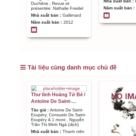
Nhà xuất bản :
Duchêne ; Revue et
Nathalie Freidel
Năm xuất bản :
présentée: Nathalie Freidel
Nhà xuất bản :
Gallimard
Năm xuất bản :
2012
Tài liệu cùng danh mục chủ đề
Thư tình Hoàng Tử Bé /
Antoine De Saint-
Exupéry, Consuelo De
Tác giả :
Antoine De Saint-
Saint-Exupéry & 1 more
Exupéry, Consuelo De Saint-
Exupéry & 1 more ; Nguyễn
; Nguyễn Trần Thị Minh
Trần Thị Minh Ngà (dịch)
Ngà (dịch)
Nhà xuất bản :
Thanh niên