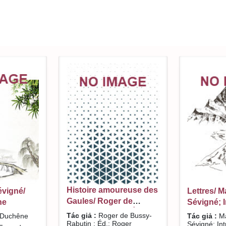
Histoire amoureuse des
vigné/
Lettres/ 
Gaules/ Roger de
ne
Sévigné; I
Bussy-Rabutin ; Éd.:
chronologi
Tác giả :
Roger de Bussy-
Duchêne
Tác giả :
Ma
Roger Duchêne
Rabutin ; Éd.: Roger
archives d
Sévigné; Int