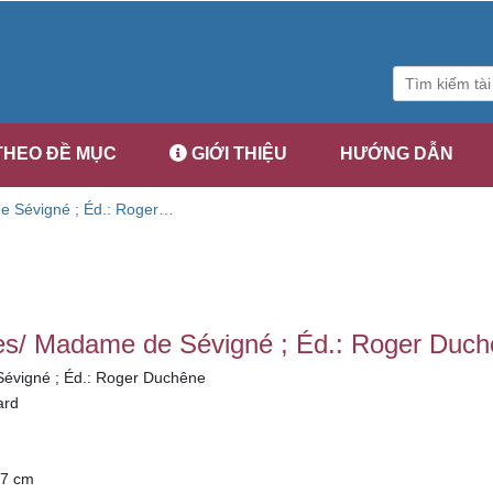
THEO ĐỀ MỤC
GIỚI THIỆU
HƯỚNG DẪN
e Sévigné ; Éd.: Roger
ies/ Madame de Sévigné ; Éd.: Roger Duc
vigné ; Éd.: Roger Duchêne
ard
17 cm