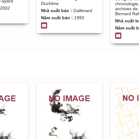
Fayard
Duchêne
chronologie,
Bernard Ra
2002
archives de 
Nhà xuất bản :
Gallimard
Bernard Raff
Năm xuất bản :
1993
Nhà xuất b
Năm xuất b