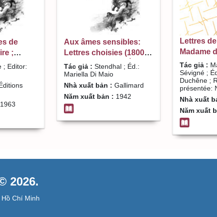
Lettres de
es de
Aux âmes sensibles:
Madame de
ire ;
Lettres choisies (1800-
Éd.: Roge
ond Naves
1842)/ Stendhal ; Éd.:
Tác giả :
Ma
 ; Editor:
Tác giả :
Stendhal ; Éd.:
Revue et 
Sévigné ; É
Mariella Di Maio
Mariella Di Maio
Duchêne ; R
Nathalie F
ditions
Nhà xuất bản :
Gallimard
présentée: N
Năm xuất bản :
1942
Nhà xuất b
1963
Năm xuất b
 2026.
 Hồ Chí Minh