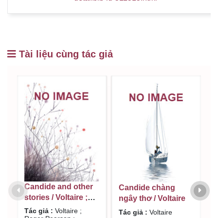
Tài liệu cùng tác giả
Candide and other
Candide chàng
D
stories / Voltaire ;
ngây thơ / Voltaire
a
Roger Pearson :
p
Tác giả :
Voltaire ;
Tác giả :
Voltaire
T