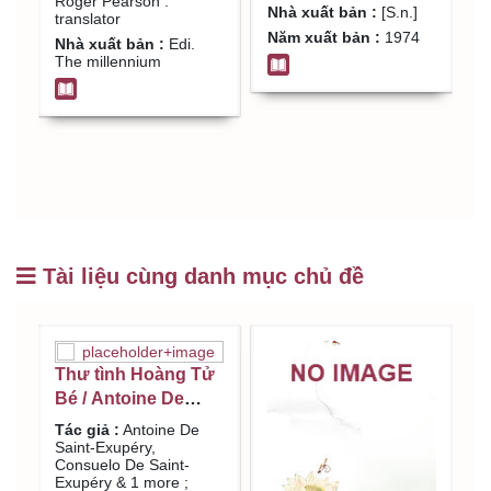
translator
Roger Pearson :
V
E
Nhà xuất bản :
[S.n.]
translator
R
N
Năm xuất bản :
1974
Nhà xuất bản :
Edi.
L
The millennium
N
Tài liệu cùng danh mục chủ đề
Thư tình Hoàng Tử
Bé / Antoine De
Saint-Exupéry,
Tác giả :
Antoine De
Consuelo De Saint-
Saint-Exupéry,
Consuelo De Saint-
Exupéry & 1 more ;
Exupéry & 1 more ;