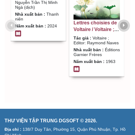
Nguyễn Trần Thị
Nguyễn Trần Thị Minh
Ngà (dịch)
Minh Ngà (dịch)
Nhà xuất bản :
Thanh
niên
Lettres choisies de
A
Năm xuất bản :
2024
Voltaire / Voltaire ;
s
Editor: Raymond
c
Tác giả :
Voltaire ;
T
Naves
1
Editor: Raymond Naves
É
É
Nhà xuất bản :
Éditions
N
Garnier Frères
G
Năm xuất bản :
1963
N
THƯ VIỆN TẬP TRUNG DGSOFT © 2026.
Địa chỉ :
138/7 Duy Tân, Phường 15, Quận Phú Nhuận, Tp. Hồ