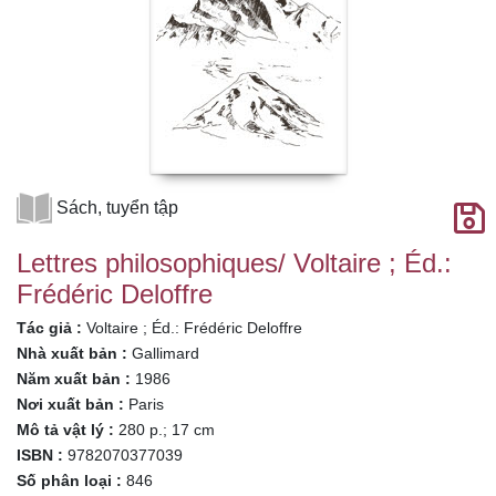
Sách, tuyển tập
Lettres philosophiques/ Voltaire ; Éd.:
Frédéric Deloffre
Tác giả :
Voltaire ; Éd.: Frédéric Deloffre
Nhà xuất bản :
Gallimard
Năm xuất bản :
1986
Nơi xuất bản :
Paris
Mô tả vật lý :
280 p.; 17 cm
ISBN :
9782070377039
Số phân loại :
846