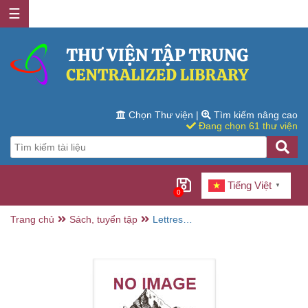
☰
Chọn Thư viện
|
Tìm kiếm nâng cao
Đang chọn 61 thư viện
Tiếng Việt
▼
0
Trang chủ
Sách, tuyển tập
Lettres
philosophiques/
Voltaire ; Éd.:
Frédéric Deloffre