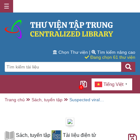
☰
Chọn Thư viện
|
Tìm kiếm nâng cao
Đang chọn 61 thư viện
Tiếng Việt
▼
0
Trang chủ
Sách, tuyển tập
Suspected viral
meningitis = Cas
suspects de
méningite virale /
World Health
Organization
Sách, tuyển tập
Tài liệu điện tử