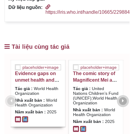
https://iris.who.int/handle/10665/229884
Tài liệu cùng tác giả
Evidence gaps on
The comic story of
M
unmet health and
Magnificent Mei and
a
social care needs in
friends / United
a
Tác giả :
World Health
Tác giả :
United
T
the WHO South-
Nations Children’s
i
Organization
Nations Children’s Fund
O
(UNICEF);World Health
T
East Asia region:
Fund
m
Nhà xuất bản :
World
Organization
U
Health Organization
research report /
(UNICEF);World
b
Nhà xuất bản :
World
N
Năm xuất bản :
2025
World Health
Health Organization
O
Health Organization
H
Organization
T
Năm xuất bản :
2025
N
U