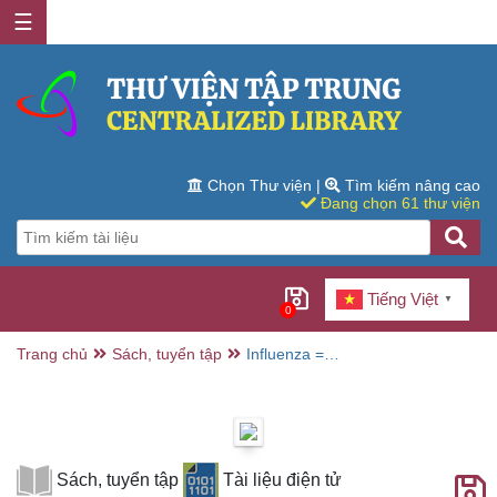
☰
Chọn Thư viện
|
Tìm kiếm nâng cao
Đang chọn 61 thư viện
Tiếng Việt
▼
0
Trang chủ
Sách, tuyển tập
Influenza =
Grippe / World
Health
Organization
Sách, tuyển tập
Tài liệu điện tử