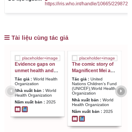
https://iris.who.int/handle/10665/229872
Tài liệu cùng tác giả
Evidence gaps on
The comic story of
M
unmet health and
Magnificent Mei and
a
social care needs in
friends / United
a
Tác giả :
World Health
Tác giả :
United
T
the WHO South-
Nations Children’s
i
Organization
Nations Children’s Fund
O
(UNICEF);World Health
T
East Asia region:
Fund
m
Nhà xuất bản :
World
Organization
U
Health Organization
research report /
(UNICEF);World
b
Nhà xuất bản :
World
N
Năm xuất bản :
2025
World Health
Health Organization
O
Health Organization
H
Organization
T
Năm xuất bản :
2025
N
U