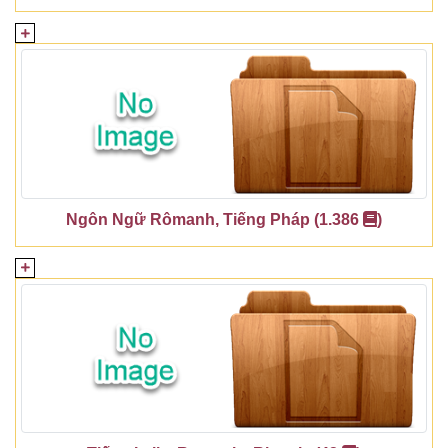
Ngôn Ngữ Rômanh, Tiếng Pháp (1.386
)