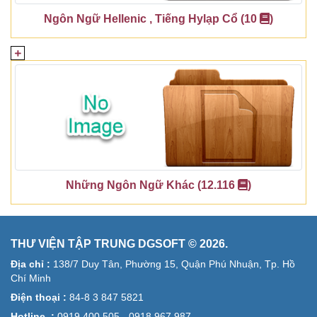
Ngôn Ngữ Hellenic , Tiếng Hylạp Cổ (10
)
Những Ngôn Ngữ Khác (12.116
)
THƯ VIỆN TẬP TRUNG DGSOFT © 2026.
Địa chỉ :
138/7 Duy Tân, Phường 15, Quận Phú Nhuận, Tp. Hồ
Chí Minh
Điện thoại :
84-8 3 847 5821
Hotline :
0919 400 505 - 0918 967 987