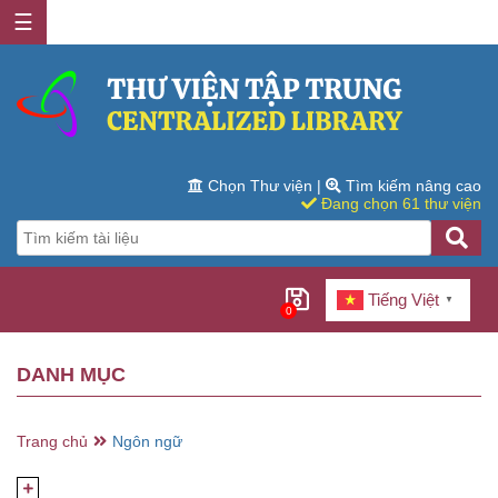
☰
Chọn Thư viện
|
Tìm kiếm nâng cao
Đang chọn 61 thư viện
Tiếng Việt
▼
0
DANH MỤC
Trang chủ
Ngôn ngữ